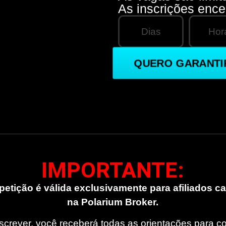
As inscrições enc
Dias
Hor
QUERO GARANTI
IMPORTANTE:
etição é válida exclusivamente para afiliados c
na Polarium Broker.
screver, você receberá todas as orientações para 