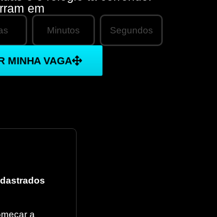
erram em
as
Minutos
Segundos
R MINHA VAGA
adastrados
começar a