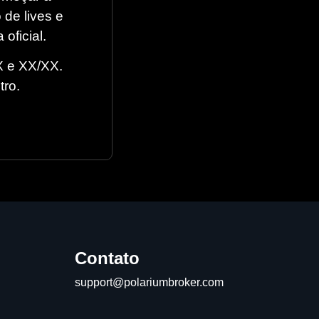
 de lives e
oficial.
X e XX/XX.
tro.
Contato
support@polariumbroker.com