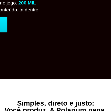
r o jogo.
200 MIL
onteúdo, tá dentro.
Simples, direto e justo:
Você produz. A Polarium paga.