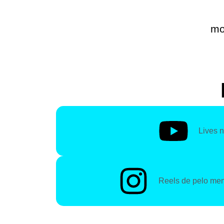
mo
Lives 
Reels de pelo men